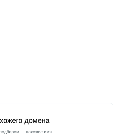
охожего домена
 подбором — похожее имя