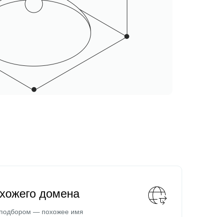
охожего домена
 подбором — похожее имя