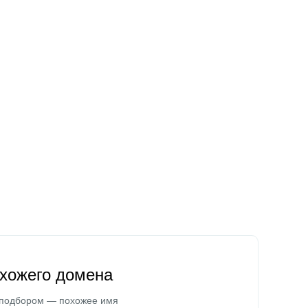
охожего домена
 подбором — похожее имя