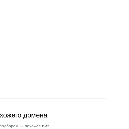
охожего домена
 подбором — похожее имя