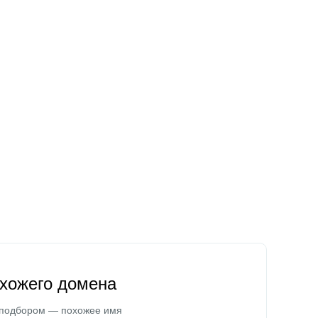
охожего домена
 подбором — похожее имя