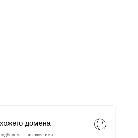
охожего домена
 подбором — похожее имя