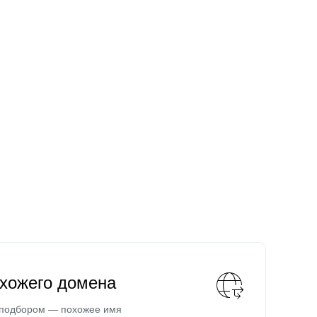
охожего домена
 подбором — похожее имя