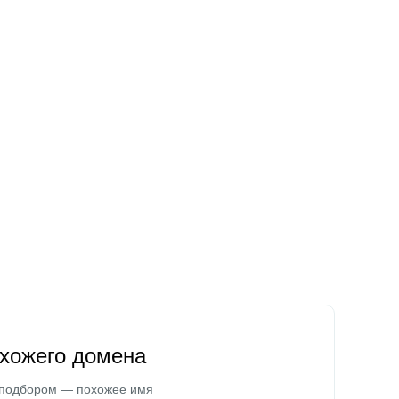
охожего домена
 подбором — похожее имя