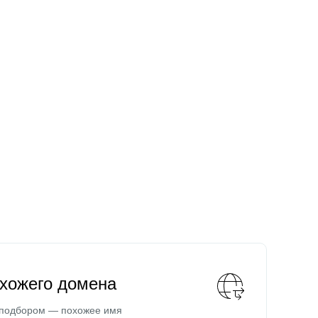
охожего домена
 подбором — похожее имя