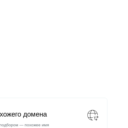
охожего домена
 подбором — похожее имя