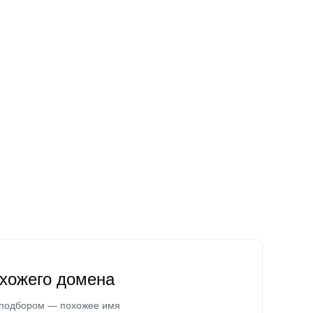
охожего домена
 подбором — похожее имя