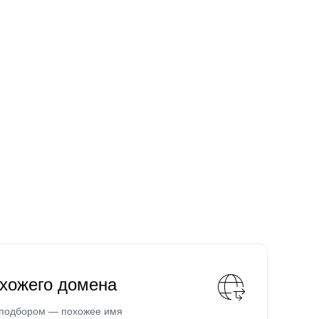
охожего домена
 подбором — похожее имя