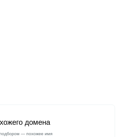
охожего домена
 подбором — похожее имя