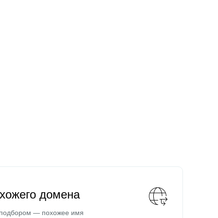
охожего домена
 подбором — похожее имя