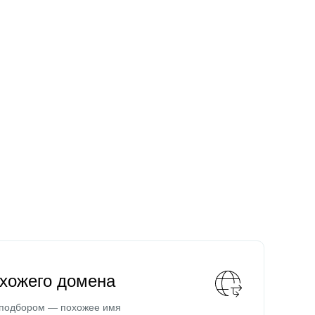
охожего домена
 подбором — похожее имя