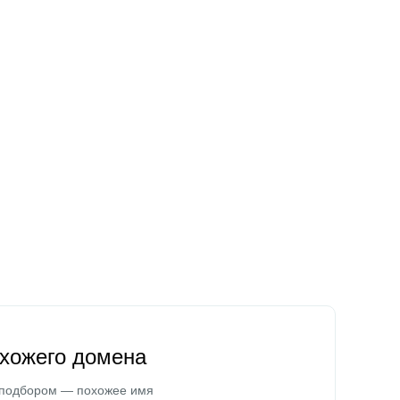
охожего домена
 подбором — похожее имя