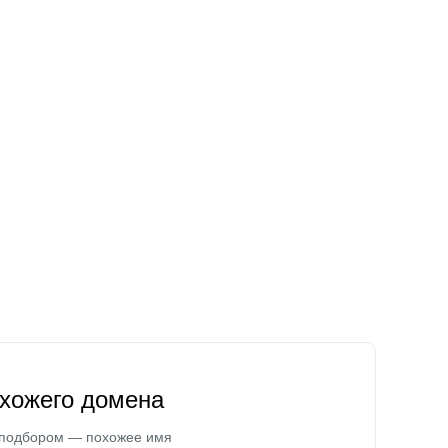
охожего домена
 подбором — похожее имя