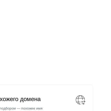
охожего домена
 подбором — похожее имя