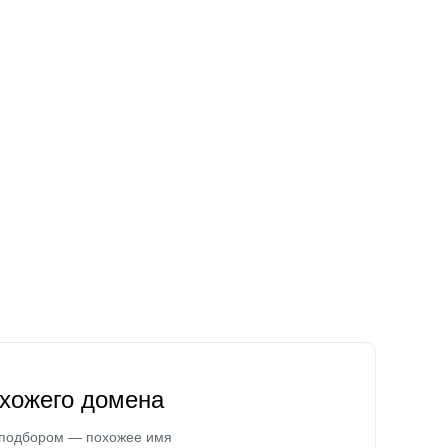
охожего домена
 подбором — похожее имя