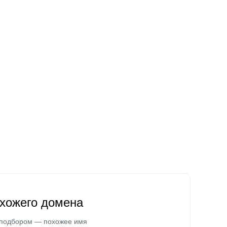
охожего домена
 подбором — похожее имя