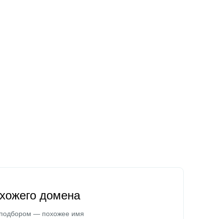
охожего домена
 подбором — похожее имя