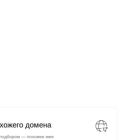
охожего домена
 подбором — похожее имя