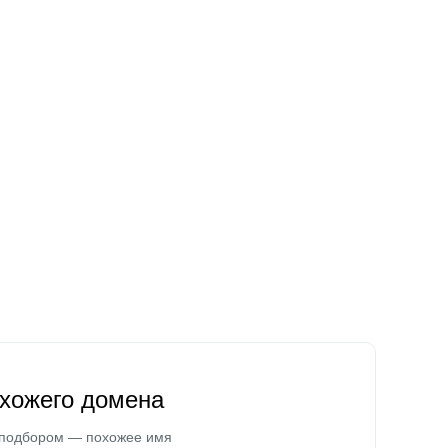
охожего домена
 подбором — похожее имя