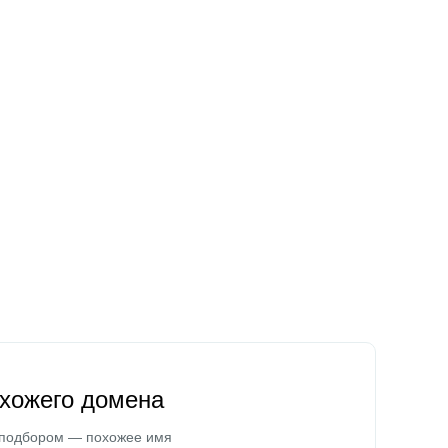
охожего домена
 подбором — похожее имя