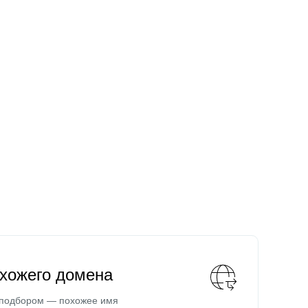
охожего домена
 подбором — похожее имя