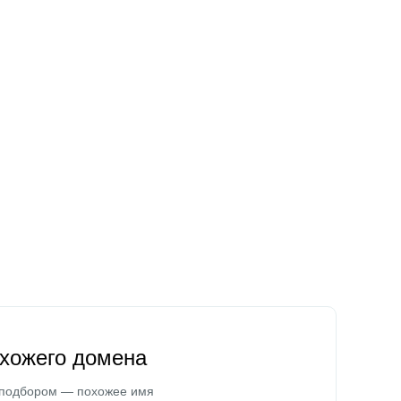
охожего домена
 подбором — похожее имя